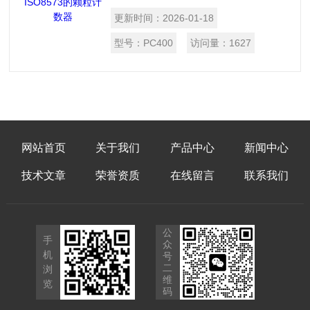
解决方案 高精度光学颗粒计数器 PC 400
更新时间：
2026-01-18
可测量尺寸为 0.1 µm 的颗粒，因此适于
监控 1 级压缩空气 (ISO 8573)。监测安
型号：
PC400
访问量：
1627
装在压缩空气中的滤芯功能是否完好，立
即识别可能的过滤器破损。通过自动监控
压缩空气流量，颗粒计数器可提供无颗粒
的压缩空气。
网站首页
关于我们
产品中心
新闻中心
技术文章
荣誉资质
在线留言
联系我们
公
手
众
机
号
二
浏
维
览
码