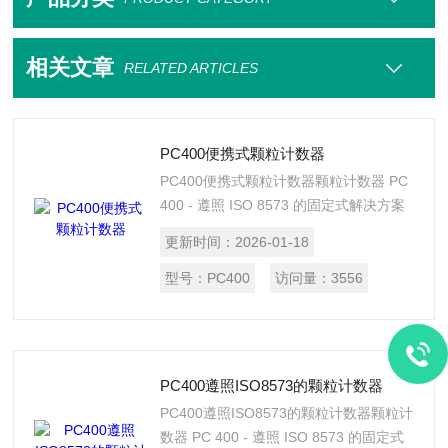
相关文章
RELATED ARTICLES
PC400便携式颗粒计数器​
PC400便携式颗粒计数器​ 颗粒计数器 PC
400 - 遵照 ISO 8573 的固定式解决方案
高精度光学颗粒计数器 PC 400 可测量尺
更新时间：
2026-01-18
寸为 0.1 &amp;#181;m 的颗粒，因此适
于监控 1 级压缩空气 (ISO 8573)。监测
型号：
PC400
访问量：
3556
安装在压缩空气中的滤芯功能是否完好，
立即识别可能的过滤器破损。通过自动监
控压缩空气流量，颗粒计数器可提供无颗
粒的压缩空气。
PC400遵照ISO8573的颗粒计数器
PC400遵照ISO8573的颗粒计数器​ 颗粒计
数器 PC 400 - 遵照 ISO 8573 的固定式