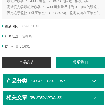
颗粒计数器 PC 400 - 遵照 ISO 8573 的固定式解决方案
高精度光学颗粒计数器 PC 400 可测量尺寸为 0.1 µm 的颗粒，
因此适于监控 1 级压缩空气 (ISO 8573)。监测安装在压缩空气
中的滤芯功能是否完好，立即识别可能的过滤器破损。通过自
动监控压缩空气流量，颗粒计数器可提供无颗粒的压缩空气。
更新时间：
2026-01-18
厂商性质：
经销商
访 问 量：
1631
产品咨询
联系我们
产品分类
PRODUCT CATEGORY
相关文章
RELATED ARTICLES