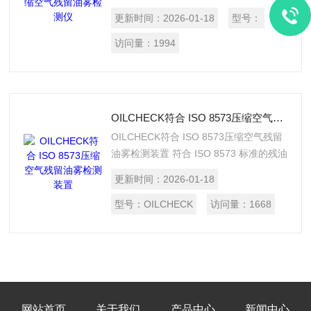
OILCHECK - 便携式解决方案 符合 ISO
更新时间：
2026-01-18
型号：
8573 标准的便携式残油测量装置
OILCHECK 残油传感器 OILCHECK 测量
访问量：
1994
压缩空气内蒸汽形态的油含量。通过取样
可从压缩空气中提取有代表性的部分体积
流量，输送 OILCHECK。
OILCHECK符合 ISO 8573压缩空气残留油雾检测装置
OILCHECK符合 ISO 8573压缩空气残留
油雾检测装置 符合 ISO 8573 标准的残油
测量装置 OILCHECK - 固定式解决方案
更新时间：
2026-01-18
残油传感器 OILCHECK 测量压缩空气内
蒸汽形式的残油含量，有助于尽可能保持
型号：
OILCHECK
访问量：
1668
压缩空气管道无油。通过取样可从压缩空
气中提取有代表性的部分体积流量，输送
OILCHECK。通过持续测量立即识别超出
阈值，采取排除措施，由此长期获得不含
油的压缩空气。
网站首页
关于我们
产品中心
新闻中心