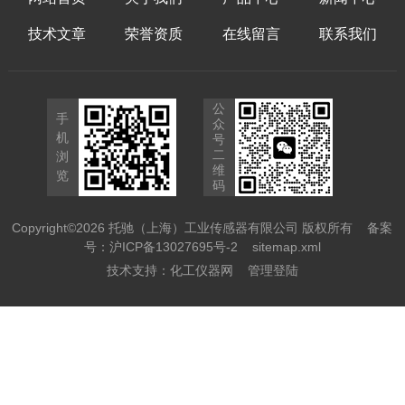
技术文章
荣誉资质
在线留言
联系我们
公
手
众
机
号
二
浏
维
览
码
Copyright©2026 托驰（上海）工业传感器有限公司 版权所有
备案
号：沪ICP备13027695号-2
sitemap.xml
技术支持：
化工仪器网
管理登陆