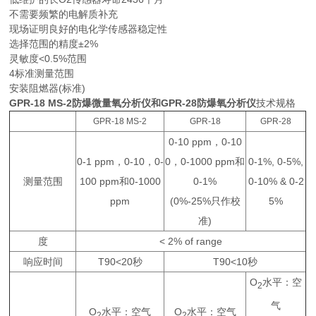
不需要频繁的电解质补充
现场证明良好的电化学传感器稳定性
选择范围的精度±2%
灵敏度<0.5%范围
4标准测量范围
安装阻燃器(标准)
GPR-18 MS-2防爆微量氧分析仪和GPR-28防爆氧分析仪
技术规格
GPR-18 MS-2
GPR-18
GPR-28
0-10 ppm，0-10
0-1 ppm，0-10，0-
0，0-1000 ppm和
0-1%, 0-5%,
测量范围
100 ppm和0-1000
0-1%
0-10% & 0-2
ppm
(0%-25%只作校
5%
准)
度
< 2% of range
响应时间
T90<20秒
T90<10秒
O
水平：空
2
气
O
水平：空气
O
水平：空气
2
2