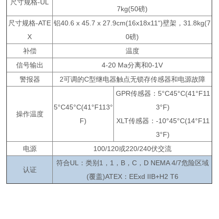
尺寸规格-UL
7kg(50磅)
尺寸规格-ATE
铝40.6 x 45.7 x 27.9cm(16x18x11“)壁架，31.8kg(7
X
0磅)
补偿
温度
信号输出
4-20 Ma分离和0-1V
警报器
2可调的C型继电器触点无锁存传感器和电源故障
GPR传感器：5°C45°C(41°F11
5°C45°C(41°F113°
3°F)
操作温度
F)
XLT传感器：-10°45°C(14°F11
3°F)
电源
100/120或220/240伏交流
符合UL：类别1，1，B，C，D NEMA 4/7危险区域
认证
(覆盖)ATEX：EExd IIB+H2 T6