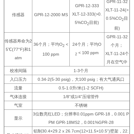
GPR-11-32
GPR-12-333
XLT-11-24(>
XLT-12-333(>0.
传感器
GPR-12-2000 MS
0.5%CO
目
2
5%CO
目前)
2
前)
GPR-11-32
传感器寿命为2
36个月；平均O
<
24个月；平均O
个月；
2
5℃(77°F)和1
< 100 ppm
XLT-11-24个
100 ppm
2
atm
月在空气中
校准间隔
1-3个月
入口压力
0.34-2(5-30 psig)，大100 psig；有大气通风口
流量
0.5-1.0升/米(1-2 SCFH)
气体连接
1/8“或1/4”压缩管件
气室
不锈钢
3位数亮红LED；分辨率0.01ppm GPR-18，0.001 P
显示
PM GPR-18MS2，0.001%GPR-28
铝制30.4×29.2 x 26.7cm(12×11.5×10.5“)壁架，22.