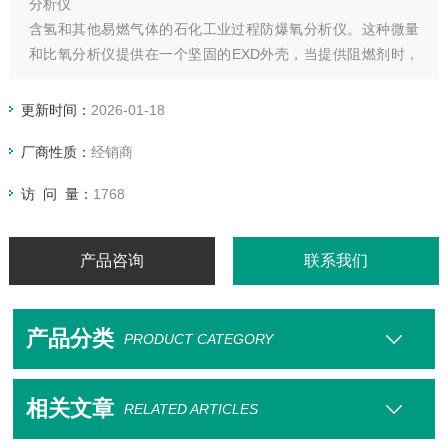
分析仪
含氢和其他易燃气体的石化工业过程防爆氧分析仪。这种微量
和比氧分析仪提供在一个坚固的EXD外壳，当提供阻燃剂时，
这个氧分表适合于危险地区。现场证实的电化学传感器的氧敏
感性允许测量氧气从低到0-1 ppm到0-25%O2。
更新时间：
2026-01-18
厂商性质：
经销商
访 问 量：
1768
产品咨询
联系我们
产品分类
PRODUCT CATEGORY
相关文章
RELATED ARTICLES