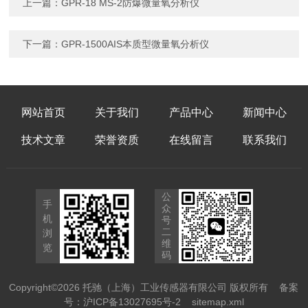
上一篇：
GPR-18 MS-2防爆微量氧分析仪
下一篇：
GPR-1500AIS本质型微量氧分析仪
网站首页
关于我们
产品中心
新闻中心
技术文章
荣誉资质
在线留言
联系我们
公
手
众
机
号
二
浏
维
览
码
Copyright©2026 托驰（上海）工业传感器有限公司 版权所有
备案
号：沪ICP备13027695号-2
sitemap.xml