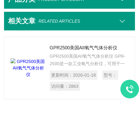
相关文章
RELATED ARTICLES
GPR2500美国AII氧气气体分析仪
GPR2500美国AII氧气气体分析仪 GPR-
2500是一款工业氧气分析仪，可用于一
般用途或危险区域的氧气比测量。 有多
更新时间：
2026-01-18
型号：
种型号可供选择，所有这些型号均在轻型
NEMA外壳中提供，外壳带有不锈钢接液
访问量：
2863
部件，并且易于使用电化学氧气传感器，
便于用户维护。