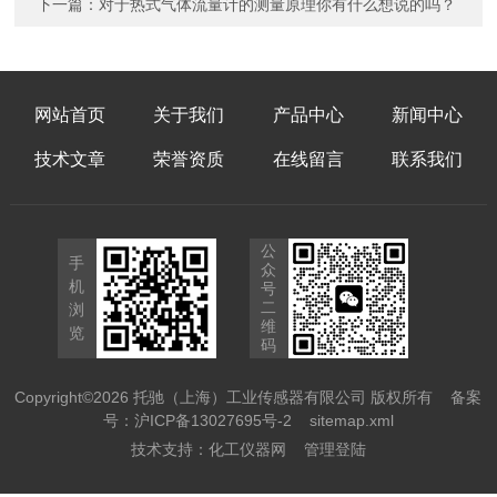
下一篇：
对于热式气体流量计的测量原理你有什么想说的吗？
网站首页
关于我们
产品中心
新闻中心
技术文章
荣誉资质
在线留言
联系我们
公
手
众
机
号
二
浏
维
览
码
Copyright©2026 托驰（上海）工业传感器有限公司 版权所有
备案
号：沪ICP备13027695号-2
sitemap.xml
技术支持：
化工仪器网
管理登陆