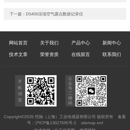
下一篇：
DS400压缩空气露点数据记录仪
网站首页
关于我们
产品中心
新闻中心
技术文章
荣誉资质
在线留言
联系我们
公
手
众
机
号
二
浏
维
览
码
Copyright©2026 托驰（上海）工业传感器有限公司 版权所有
备案
号：沪ICP备13027695号-2
sitemap.xml