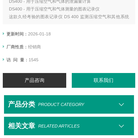
DS400 - 用于压缩空气和气体的泄漏量计算
DS400 - 用于压缩空气和气体测量的图表记录仪
这款久经考验的图表记录仪 DS 400 监测压缩空气和其他系统
中的所有重要的参数，并提供大量如集成可查找和计算泄漏量
的数据记录器等选配的方案。
更新时间：
2026-01-18
厂商性质：
经销商
访 问 量：
1545
产品咨询
联系我们
产品分类
PRODUCT CATEGORY
相关文章
RELATED ARTICLES