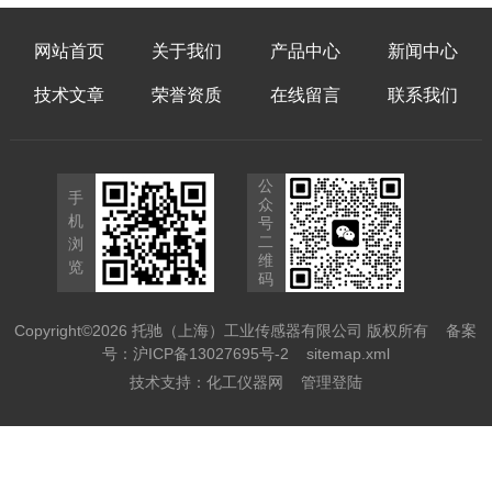
网站首页
关于我们
产品中心
新闻中心
技术文章
荣誉资质
在线留言
联系我们
公
手
众
机
号
二
浏
维
览
码
Copyright©2026 托驰（上海）工业传感器有限公司 版权所有
备案
号：沪ICP备13027695号-2
sitemap.xml
技术支持：
化工仪器网
管理登陆