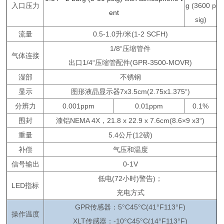
入口压力
g (3600 p
ent
sig)
流量
0.5-1.0升/米(1-2 SCFH)
1/8“压缩管件
气体连接
出口1/4“压缩管配件(GPR-3500-MOVR)
湿部
不锈钢
显示
图形液晶显示器7x3.5cm(2.75x1.375“)
分辨力
0.001ppm
0.01ppm
0.1%
围封
漆铝NEMA 4X，21.8 x 22.9 x 7.6cm(8.6×9 x3“)
重量
5.4公斤(12磅)
补偿
气压和温度
信号输出
0-1V
低电(72小时)警告)；
LED指标
充电方式
GPR传感器：5°C45°C(41°F113°F)
操作温度
XLT传感器：-10°C45°C(14°F113°F)