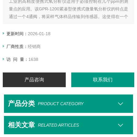
工业的高精度便携式氧分析仪适用于必须控制在几个ppm的测
量点的应用。该GPR-1200紧凑型便携式微量氧分析仪的特点是
通过一个4通阀，将采样气体样品传输到传感器。这使得在一个
过程中从一个点到另一个点的氧气测量时间更快，并且GPR-
12-333微量氧气传感器。不因暴露于环境氧水平而过早耗尽，
更新时间：
2026-01-18
以延长它们的寿命。
厂商性质：
经销商
访 问 量：
1638
产品咨询
联系我们
产品分类
PRODUCT CATEGORY
相关文章
RELATED ARTICLES