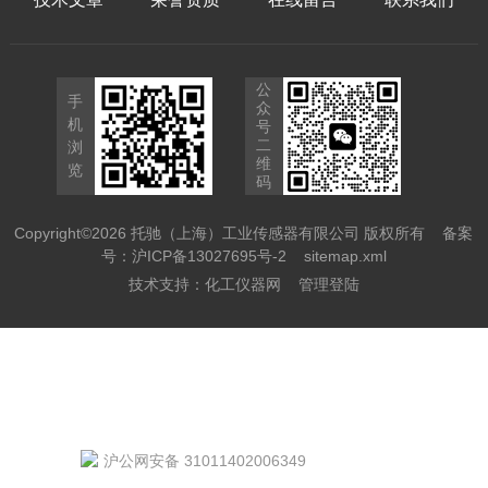
公
手
众
机
号
二
浏
维
览
码
Copyright©2026 托驰（上海）工业传感器有限公司 版权所有
备案
号：沪ICP备13027695号-2
sitemap.xml
技术支持：
化工仪器网
管理登陆
沪公网安备 31011402006349