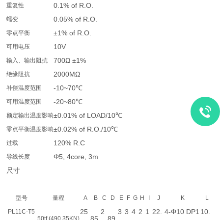
0.1% of R.O.
重复性
0.05% of R.O.
蠕变
±1% of R.O.
零点平衡
10V
可用电压
700Ω ±1%
输入、输出阻抗
2000MΩ
绝缘阻抗
-10~70℃
补偿温度范围
-20~80℃
可用温度范围
±0.01% of LOAD/10℃
额定输出温度影响
±0.02% of R.O./10℃
零点平衡温度影响
120% R.C
过载
Φ5, 4core, 3m
导线长度
尺寸
型号
量程
A
B
C
D
E
F
G
H
I
J
K
L
25
2
3
3
4
2
1
22.
4-Φ10 DP1
10.
PL11C-T5
85
89
50tf (490.35KN)