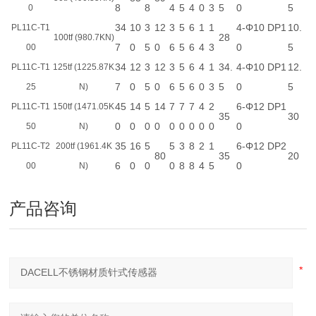
8
8
4
5
4
0
3
5
0
5
0
34
10
3
12
3
5
6
1
1
4-Φ10 DP1
10.
PL11C-T1
28
100tf (980.7KN)
7
0
5
0
6
5
6
4
3
0
5
00
34
12
3
12
3
5
6
4
1
34.
4-Φ10 DP1
12.
PL11C-T1
125tf (1225.87K
7
0
5
0
6
5
6
0
3
5
0
5
25
N)
45
14
5
14
7
7
7
4
2
6-Φ12 DP1
PL11C-T1
150tf (1471.05K
35
30
0
0
0
0
0
0
0
0
0
0
50
N)
35
16
5
5
3
8
2
1
6-Φ12 DP2
PL11C-T2
200tf (1961.4K
80
35
20
6
0
0
0
8
8
4
5
0
00
N)
产品咨询