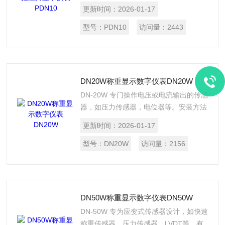
器，压力传感器. LVDT. 等 使用电池，方
更新时间：
2026-01-17
便携带。
型号：
PDN10
访问量：
2443
DN20W称重显示数字仪表DN20W
DN-20W 专门操作电压或电流输出的传感
器，如压力传感器，电位器等。安装方法
简单快捷，使用四个按钮 高分辨率(16bit
更新时间：
2026-01-17
A/D) 高精度 (大于 0.012% F.S) ，稳定性
快速采样速度 (100次/秒) 内置分流校准
型号：
DN20W
访问量：
2156
开关 Watch dog 小尺寸(96*48*128mm) /
切割尺寸: 92*45mm
DN50W称重显示数字仪表DN50W
DN-50W 专为应变式传感器设计，如快速
称重传感器，压力传感器，LVDT等。有