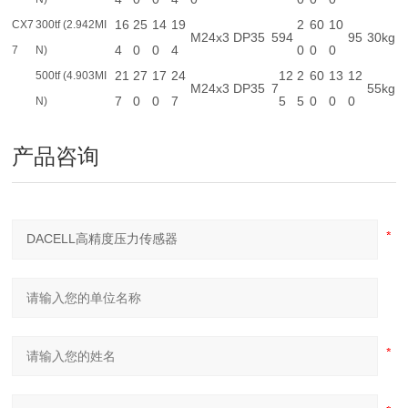
16
25
14
19
2
60
10
CX7
300tf (2.942MI
M24x3 DP35
5
94
95
30kg
4
0
0
4
0
0
0
7
N)
21
27
17
24
12
2
60
13
12
500tf (4.903MI
M24x3 DP35
7
55kg
7
0
0
7
5
5
0
0
0
N)
产品咨询