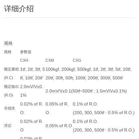
详细介绍
规格
规格
参数值
CXH
CXM
CXG
1tf, 2tf, 3tf, 5
100kgf, 200kgf, 500kgf, 1tf, 2tf, 3tf, 5tf, 10tf,
额定量程
tf, 10tf, 20tf
20tf, 30ft, 50ft, 100tf, 200tf, 300tf, 500tf
(R.C)
2.0mV/V±0.
额定输出
2.0mV/V±0.1(50tf~500tf : 1.5mV/V±0.1%)
1%
(R.O)
0.02% of R.
0.05% of R.
0.1% of R.O.
非线性
O.
O.
(200, 300, 500tf : 0.5% of R.O.)
0.02% of R.
0.1% of R.O.
0.05% of R.O
滞后
O
(200, 300, 500tf : 0.5% of R.O.)
0.02% of R.