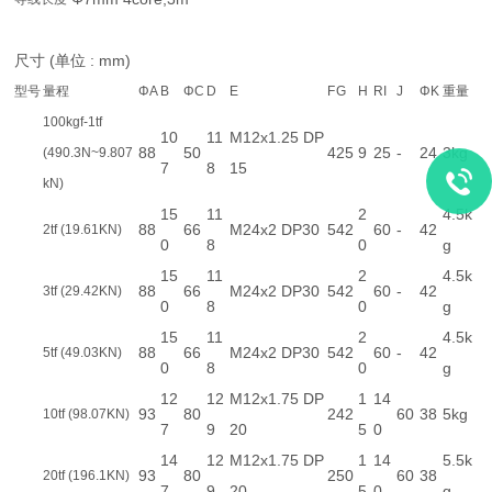
尺寸 (单位 : mm)
型号
量程
ΦA
B
ΦC
D
E
F
G
H
RI
J
ΦK
重量
100kgf-1tf
10
11
M12x1.25 DP
88
50
4
25
9
25
-
24
3kg
(490.3N~9.807
7
8
15
kN)
15
11
2
4.5k
88
66
M24x2 DP30
5
42
60
-
42
2tf (19.61KN)
0
8
0
g
15
11
2
4.5k
88
66
M24x2 DP30
5
42
60
-
42
3tf (29.42KN)
0
8
0
g
15
11
2
4.5k
88
66
M24x2 DP30
5
42
60
-
42
5tf (49.03KN)
0
8
0
g
12
12
M12x1.75 DP
1
14
93
80
2
42
60
38
5kg
10tf (98.07KN)
7
9
20
5
0
14
12
M12x1.75 DP
1
14
5.5k
93
80
2
50
60
38
20tf (196.1KN)
7
9
20
5
0
g