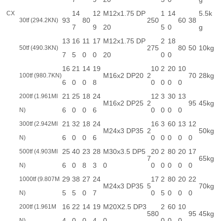
14
12
M12x1.75 DP
1
14
5.5k
CX
93
80
2
50
60
38
30tf (294.2KN)
7
9
20
5
0
g
13
16
11
17
M12x1.75 DP
2
18
2
75
80
50
10kg
50tf (490.3KN)
7
5
0
0
20
0
0
16
21
14
19
10
2
20
10
M16x2 DP20
2
70
28kg
100tf (980.7KN)
6
0
0
8
0
0
0
0
21
25
18
24
12
3
30
13
200tf (1.961MI
M16x2 DP25
2
95
45kg
6
0
0
6
0
0
0
0
N)
21
32
18
24
16
3
60
13
12
300tf (2.942MI
M24x3 DP35
2
50kg
6
0
0
6
0
0
0
0
0
N)
25
40
23
28
M30x3.5 DP5
20
2
80
20
17
500tf (4.903MI
7
65kg
6
0
8
3
0
0
0
0
0
0
N)
29
38
27
24
17
2
80
20
22
1000tf (9.807M
M24x3 DP35
5
70kg
5
5
0
7
0
5
0
0
0
N)
16
22
14
19
M20X2.5 DP3
2
60
10
200tf (1.961M
5
80
95
45kg
4
0
0
4
0
0
0
0
N)