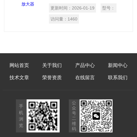
小/值、带限值开关并可连接不同的信号
更新时间：
2026-01-19
型号：
类型，以其应用的性。并带有可自由扩展
的模拟输出，可快速适应各种测量条件，
访问量：
1460
并高的结果。
网站首页
关于我们
产品中心
新闻中心
技术文章
荣誉资质
在线留言
联系我们
公
手
众
机
号
二
浏
维
览
码