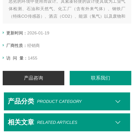
恶劣的环境中使用而设计。其紧凑轻便的设计使其成为工业气
体检测、石油和天然气、化工厂（含有外来气体）、钢铁厂
（特殊CO传感器）、酒店（CO2）、能源（氢气）以及废物和
水处理厂的选择。它的重量有130克，非常耐用，具有高抗冲击
性和防尘保护、95分贝的响亮警报、生动的红/蓝视觉警告、单
更新时间：
2026-01-19
按钮控制和易于阅读的背光LCD显示屏
厂商性质：
经销商
访 问 量：
1455
产品咨询
联系我们
产品分类
PRODUCT CATEGORY
相关文章
RELATED ARTICLES