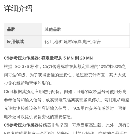
详细介绍
品牌
其他品牌
应用领域
化工,地矿,建材/家具,电气,综合
C5参考压力传感器: 额定量程从 5 MN 到 20 MN
根据 ISO 376 标准，C5力传递标准在其额定量程的40%到100%之
间可达00级。为了获得更佳的重复性，通过应变计布置，其大大减
少偏心载荷和弯矩的影响。
C5可根据其预期应用进行配备。例如，可选的双桥型号可使用分离
参考信号和输入信号，或实现电气隔离实现紧急停机。弯矩电桥电路
允许检测校准设备的弯矩输入信号，当C5用作参考传感器时，弯矩
电桥还可以提供设备变化的重要信息。
C5参考压力传感器
传感器非常坚固，可承受更高过载。此外，所有C
5参考传感器都有一个可拆卸的底板，以简化操作。交付的产品还包