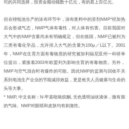
司的共同选择，投资金额动辄数十亿元，有的甚上百亿元。
但在锂电池生产的涂布环节中，涂布浆料中的溶剂NMP*经加热
后会形成气态，NMP气体有毒性，对人体有伤害。目前我国对
大气中的NMP含量尚未有明确规定，但在德国，NMP已被列为
三类有毒化学品，允许排入大气的含量为100μ／L以下。2001
年，NMP在生育方面有毒物质的研究被加利福尼亚州一科研单
位提出，紧接着2003年欧盟列为影响生育的有毒物质。另外，
NMP与空气混合时有爆炸的可能。因此NMP的监测与回收不关
系到电池生产企业的节能减排效益，更是攸关人员健康与生命的
头等大事。
* NMP, 中文名称：
N-甲基吡咯烷酮
, 无色透明油状液体，微有胺
的气味。NMP对眼睛和皮肤均有刺激性。