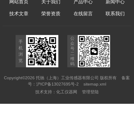
网站首页
关于我们
产品中心
新闻中心
技术文章
荣誉资质
在线留言
联系我们
公
手
众
机
号
二
浏
维
览
码
Copyright©2026 托驰（上海）工业传感器有限公司 版权所有
备案
号：沪ICP备13027695号-2
sitemap.xml
技术支持：
化工仪器网
管理登陆