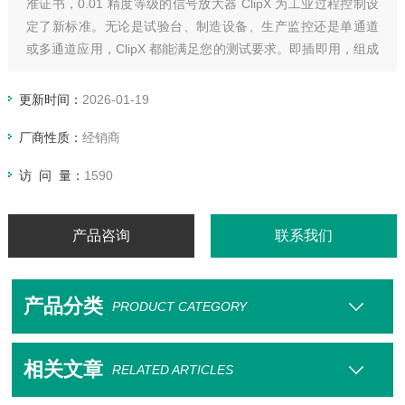
准证书，0.01 精度等级的信号放大器 ClipX 为工业过程控制设
定了新标准。无论是试验台、制造设备、生产监控还是单通道
或多通道应用，ClipX 都能满足您的测试要求。即插即用，组成
带有 6 个设备的同步测量系统，并可对测量数据进行预处理。
和传统信号放大器不同, ClipX 无需单独的头模块来进行数据处
更新时间：
2026-01-19
理。
厂商性质：
经销商
访 问 量：
1590
产品咨询
联系我们
产品分类
PRODUCT CATEGORY
相关文章
RELATED ARTICLES