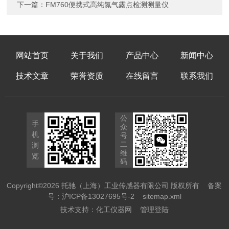
下一篇：
FM760便携式高纯氮气露点检测测量仪
网站首页
关于我们
产品中心
新闻中心
技术文章
荣誉资质
在线留言
联系我们
公
手
众
机
号
二
浏
维
览
码
Copyright©2026 托驰（上海）工业传感器有限公司 版权所有
备案
号：沪ICP备13027695号-2
sitemap.xml
技术支持：
化工仪器网
管理登陆