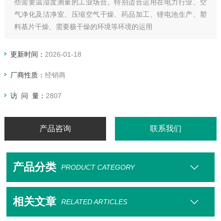
些需要温湿度测量的工业场合。特别适合运用在电力行业、空
气净化及洁净室、压缩空气干燥、药品加工、锂电池生产、塑
料基片干燥、需要极干燥的环境等环境的运用
手持使用的设计，简单的按键和灵敏的反馈,使您无论是在实验
室还是露天的工厂现场，都可以得心应手。
更新时间：
2026-01-18
菜单式显示、简便的气路连接和应用软件，使用户可以快速、
厂商性质：
经销商
简单的设置仪表和进行测量。
访 问 量：
2807
产品咨询
联系我们
产品分类
PRODUCT CATEGORY
相关文章
RELATED ARTICLES