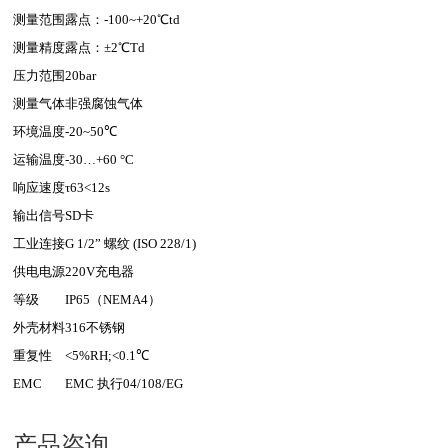
测量范围
露点：-10
0~+20℃td
测量精度
露点：±2℃Td
压力范围
2
0bar
测量气体
非强腐蚀气体
环境温度
-
2
0~
50
℃
运输温度
-30…+60 °C
响应速度
τ63<12s
输出信号
SD
卡
工业连接
G 1/2” 螺纹 (ISO 228/1)
供电电源
220V
充电器
等级
IP65（NEMA4）
外壳材料
316
不锈钢
重复性
<
5
%RH;<0.1℃
EMC
EMC 执行04/108/EG
产品咨询