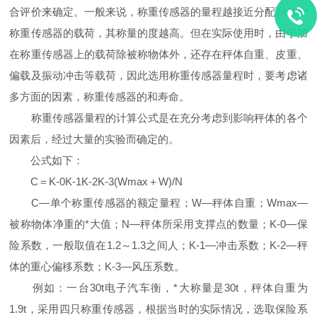
合评价来确定。一般来说，称重传感器的量程越接近分配到每个
称重传感器的载荷，其称量的度越高。但在实际使用时，由于加
在称重传感器上的载荷除被称物体外，还存在秤体自重、皮重、
偏载及振动冲击等载荷，因此选用称重传感器量程时，要考虑诸
多方面的因素，称重传感器的和寿命。
称重传感器量程的计算公式是在充分考虑到影响秤体的各个
因素后，经过大量的实验而确定的。
公式如下：
C＝K-0K-1K-2K-3(Wmax＋W)/N
C—单个称重传感器的额定量程；W—秤体自重；Wmax—
被称物体净重的*大值；N—秤体所采用支撑点的数量；K-0—保
险系数，一般取值在1.2～1.3之间人；K-1—冲击系数；K-2—秤
体的重心偏移系数；K-3—风压系数。
例如：一台30t电子汽车衡，*大称量是30t，秤体自重为
1.9t，采用四只称重传感器，根据当时的实际情况，选取保险系