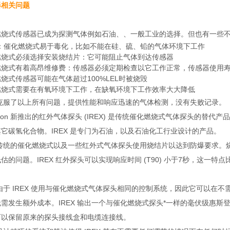
器相关问题
燃烧式传感器已成为探测气体例如石油、、一般工业的选择。但也有一些
能：催化燃烧式易于毒化，比如不能在硅、硫、铅的气体环境下工作
燃烧式必须选择安装烧结片：它可能阻止气体到达传感器
燃烧式有着高昂维修费：传感器必须定期检查以它工作正常，传感器使用寿命
烧式传感器可能在气体超过100%LEL时被烧毁
燃烧式需要在有氧环境下工作，在缺氧环境下工作效率大大降低
X克服了以上所有问题，提供性能和响应迅速的气体检测，没有失败记录。
wcon 新推出的红外气体探头 (IREX) 是传统催化燃烧式气体探头的
它碳氢化合物。IREX 是专门为石油，以及石油化工行业设计的产品。
的催化燃烧式以及一些红外式气体探头使用烧结片以达到防爆要求。烧
估的问题。IREX 红外探头可以实现响应时间 (T90) 小于7秒，这一特
 IREX 使用与催化燃烧式气体探头相同的控制系统，因此它可以在不
需发生额外成本。IREX 输出一个与催化燃烧式探头*一样的毫伏级惠斯登电
可以保留原来的探头接线盒和电缆连接线。