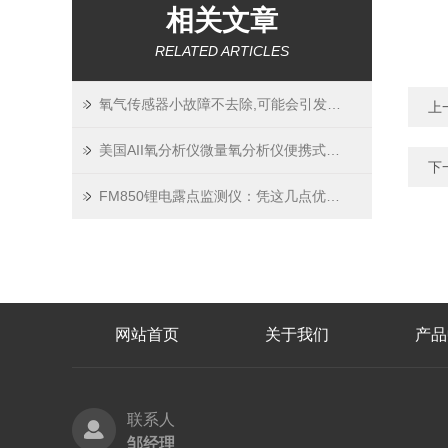
相关文章
RELATED ARTICLES
氧气传感器小故障不去除,可能会引发大问题
上
美国AII氧分析仪微量氧分析仪便携式氧分析仪在实验室使用时注意事项
下
FM850锂电露点监测仪：凭这几点优势，成精准监测的“隐形实力派”
网站首页
关于我们
产品
联系人
邹经理