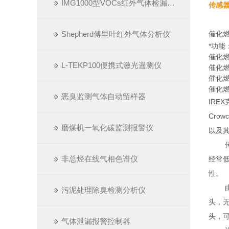
IMG1000型VOCs红外气体检漏热像仪
传感
Shepherd傅里叶红外气体分析仪
催化
*功
催化
L-TEKP100便携式激光遥测仪
催化
催化燃
催化
恶臭监测气体自动留样器
IRE
Cro
磨煤机一氧化碳监测报警仪
以及其
传统
非总烃在线气相色谱仪
经常低
性。
由于
污泥处理除臭检测分析仪
头，无
头，
气体泄漏报警控制器