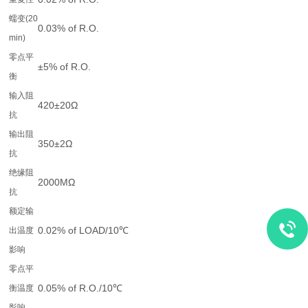
蠕变(20
0.03% of R.O.
min)
零点平
±5% of R.O.
衡
输入阻
420±20Ω
抗
输出阻
350±2Ω
抗
绝缘阻
2000MΩ
抗
额定输
0.02% of LOAD/10℃
出温度
影响
零点平
0.05% of R.O./10℃
衡温度
影响