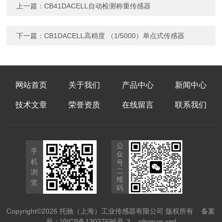
上一篇：
CB41DACELL自动检测称重传感器
下一篇：
CB1DACELL高精度 （1/5000）单点式传感器
网站首页
关于我们
产品中心
新闻中心
技术文章
荣誉资质
在线留言
联系我们
公
手
众
机
号
二
浏
维
览
码
Copyright©2026 托驰（上海）工业传感器有限公司 版权所有
备案
号：沪ICP备13027695号-2
sitemap.xml