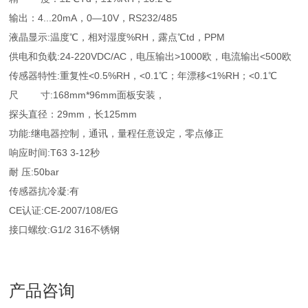
输出：4...20mA，0—10V，RS232/485
液晶显示:温度℃，相对湿度%RH，露点℃td，PPM
供电和负载:24-220VDC/AC，电压输出>1000欧，电流输出<500欧
传感器特性:重复性<0.5%RH，<0.1℃；年漂移<1%RH；<0.1℃
尺 寸:168mm*96mm面板安装，
探头直径：29mm，长125mm
功能:继电器控制，通讯，量程任意设定，零点修正
响应时间:T63 3-12秒
耐 压:50bar
传感器抗冷凝:有
CE认证:CE-2007/108/EG
接口螺纹:G1/2 316不锈钢
产品咨询