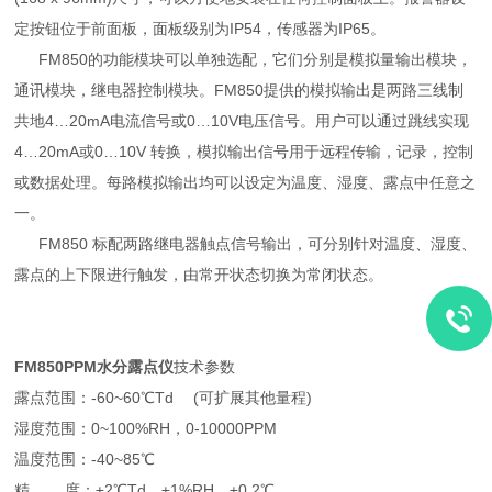
定按钮位于前面板，面板级别为IP54，传感器为IP65。
FM850的功能模块可以单独选配，它们分别是模拟量输出模块，
通讯模块，继电器控制模块。FM850提供的模拟输出是两路三线制
共地4…20mA电流信号或0…10V电压信号。用户可以通过跳线实现
4…20mA或0…10V 转换，模拟输出信号用于远程传输，记录，控制
或数据处理。每路模拟输出均可以设定为温度、湿度、露点中任意之
一。
FM850 标配两路继电器触点信号输出，可分别针对温度、湿度、
露点的上下限进行触发，由常开状态切换为常闭状态。
FM850PPM水分露点仪
技术参数
露点范围：-60~60℃Td (可扩展其他量程)
湿度范围：0~100%RH，0-10000PPM
温度范围：-40~85℃
精 度：±2℃Td，±1%RH，±0.2℃