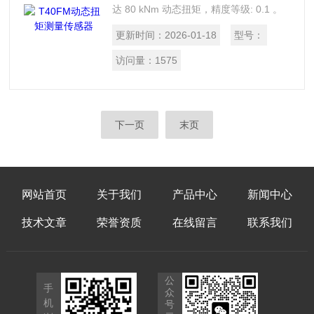
达 80 kNm 动态扭矩，精度等级: 0.1 。
额定扭矩: 15 kNm 到 80 kNm 。额定转
更新时间：
2026-01-18
型号：
速: 达 8000 rpm
访问量：
1575
下一页
末页
网站首页
关于我们
产品中心
新闻中心
技术文章
荣誉资质
在线留言
联系我们
公
手
众
机
号