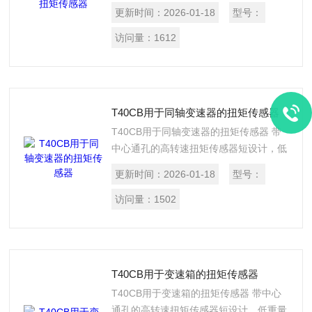
器是一种低成本，节省空间的扭矩测量解
更新时间：
2026-01-18
型号：
决方案，非常适合用于高达30000 rpm
的高转速应用。特点是其结构紧凑，和惯
访问量：
1612
性矩低。这大大简化了它在应用中的处理
难度。其 T40 传感器通常的高精度和其
他特性，非常适合于需要高转速和鲁棒性
的测试应用，例如电驱动、变速箱试验台
T40CB用于同轴变速器的扭矩传感器
以及直升机部件和可调执行器
T40CB用于同轴变速器的扭矩传感器 带
中心通孔的高转速扭矩传感器短设计，低
重量惯性矩 - T40CB 扭矩传感器中心孔
更新时间：
2026-01-18
型号：
径为37.5毫米和46.5毫米，转速可高达
30,000 rpm
访问量：
1502
T40CB用于变速箱的扭矩传感器
T40CB用于变速箱的扭矩传感器 带中心
通孔的高转速扭矩传感器短设计，低重量