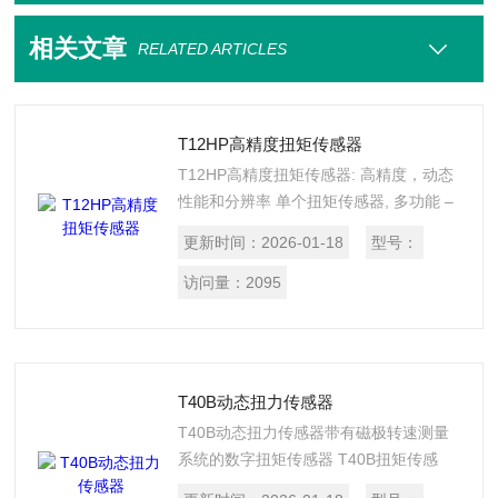
相关文章
RELATED ARTICLES
T12HP高精度扭矩传感器
T12HP高精度扭矩传感器: 高精度，动态
性能和分辨率 单个扭矩传感器, 多功能 –
T12HP 可以做到。其基础精度了完整测
更新时间：
2026-01-18
型号：
量范围的高精度。采用了的
FlexRange™ 技术，无需像其他所谓的
访问量：
2095
双量程传感器那样切换量程。 非接触式
传感器将数字信号的灵活性和载频放大器
技术相结合，没有数据和精度损失。
T12HP 助手软件并支持 CAN 协议使参数
T40B动态扭力传感器
配置更。
T40B动态扭力传感器带有磁极转速测量
系统的数字扭矩传感器 T40B扭矩传感
器：数字扭矩测量，额定扭矩 50 Nm 10