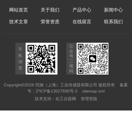
网站首页
关于我们
产品中心
新闻中心
技术文章
荣誉资质
在线留言
联系我们
公
手
众
机
号
二
浏
维
览
码
Copyright©2026 托驰（上海）工业传感器有限公司 版权所有
备案
号：沪ICP备13027695号-2
sitemap.xml
技术支持：
化工仪器网
管理登陆