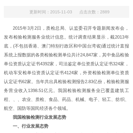
更新时间：2015-11-03 点击次数：2889
2015年3月2日，质检总局、认监委召开专题新闻发布会，
发布检验检测服务业统计信息。统计调查结果显示，截2013年
底，(不包括香港、澳门特别行政区和中国台湾省)通过统计直报
系统上报数据的各类检验检测单位共计24,847家，其中食品检验
单位资质认定证书4392家，司法鉴定单位资质认定证书324家，
机动车安检单位资质认定证书4124家，外资检验检测单位资质
认定证书62家。当年共出具检验检测报告2.83亿份，检验检测服
务营业收入1398.51亿元。我国检验检测服务业已覆盖建筑工
程、、、农业、质检、食品、药品、机械、电子、轻工、纺织、
航空、国防等国民经济各个领域。
我国检验检测行业发展态势
一、行业发展态势