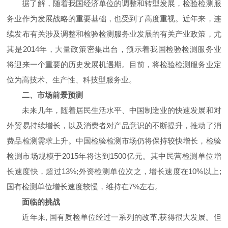
据了解，随着我国经济单位的调整和转型发展，检验检测服
务业作为发展战略的重要基础，也受到了高度重视。近年来，连
续发布有关涉及调整和检验检测服务业发展的有关产业政策，尤
其是2014年，大量政策密集出台，预示着我国检验检测服务业
将迎来一个重要的历史发展机遇期。目前，将检验检测服务业定
位为高技术、生产性、科技型服务业。
二、市场前景预测
未来几年，随着居民生活水平、中国制造业的快速发展和对
外贸易持续增长，以及消费者对产品意识的不断提升，推动了消
费品检测需求上升。中国检验检测市场仍将保持较快增长，检验
检测市场规模于2015年将达到1500亿元。其中民营检测单位增
长速度快，超过13%;外资检测单位次之，增长速度在10%以上;
国有检测单位增长速度较慢，维持在7%左右。
面临的挑战
近年来, 国有质检单位经过一系列的改革,获得很大发展。但