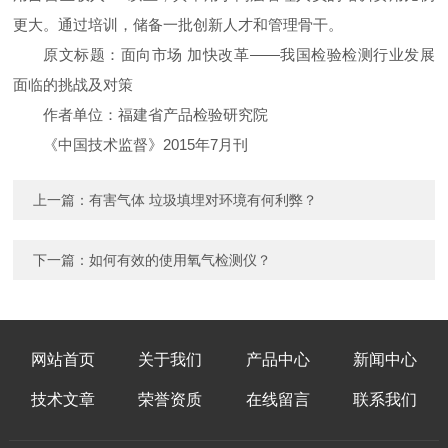
更大。通过培训，储备一批创新人才和管理骨干。
原文标题：面向市场 加快改革——我国检验检测行业发展
面临的挑战及对策
作者单位：福建省产品检验研究院
《中国技术监督》2015年7月刊
上一篇：
有害气体 垃圾填埋对环境有何利弊？
下一篇：
如何有效的使用氧气检测仪？
网站首页
关于我们
产品中心
新闻中心
技术文章
荣誉资质
在线留言
联系我们