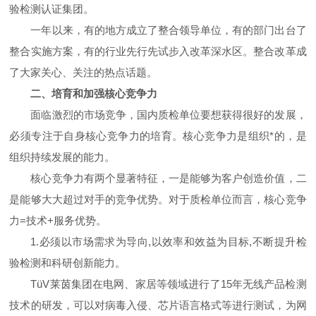
验检测认证集团。
一年以来，有的地方成立了整合领导单位，有的部门出台了
整合实施方案，有的行业先行先试步入改革深水区。整合改革成
了大家关心、关注的热点话题。
二、培育和加强核心竞争力
面临激烈的市场竞争，国内质检单位要想获得很好的发展，
必须专注于自身核心竞争力的培育。核心竞争力是组织*的，是
组织持续发展的能力。
核心竞争力有两个显著特征，一是能够为客户创造价值，二
是能够大大超过对手的竞争优势。对于质检单位而言，核心竞争
力=技术+服务优势。
1.必须以市场需求为导向,以效率和效益为目标,不断提升检
验检测和科研创新能力。
TüV莱茵集团在电网、家居等领域进行了15年无线产品检测
技术的研发，可以对病毒入侵、芯片语言格式等进行测试，为网