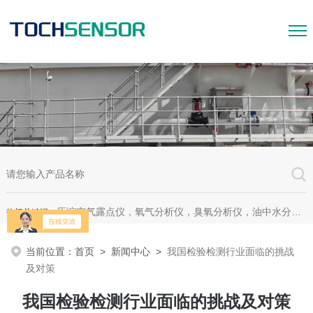
压缩空气露点仪，氧气分析仪，臭氧分析仪，油中水分析仪，超声波测漏仪。
热门关键词：
当前位置：
首页
>
新闻中心
>
我国检验检测行业面临的挑战
及对策
我国检验检测行业面临的挑战及对策