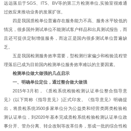
远远落后于SGS、ITS、BV等的第三方检测单位,实验室很难通
过效应来推动业务的发展扩张。
四是我国质检单位普遍存在服务能力不高、服务水平较低的
情况，很多国外测试单位不能测试客户样品和出具测试报告，而
且还可提供定制增值服务，而这正是国内很多测试单位普遍缺
乏。
五是我国检测服务效率需要，型检测行家偏少和检验流程管
理落后已成为目前国内检测单位服务效率难以的主要因素。
检测单位做大做强的几点启示
一、明确单位定位，通过整合做大做强
2015年3月初，《质检系统检验检测认证单位整合指导意
见》(以下简称《指导意见》)正式印发。《指导意见》明确提
出，将质检系统3500多家单位分为公益类和经营类两类检验检
测认证单位，到2020年基本完成质检系统检验检测认证单位政
事分开、管办分离、转企改制等改革任务，形成一批的综合性检