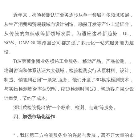
近年来，检验检测认证业务逐步从单一领域向多领域拓展，
从生产消费和贸易领域向设计制造、勘探开发等产业上游延伸，
从传统的向低碳等新领域发展。为适应这种新趋势，UL、
SGS、DNV GL等跨国公司都加强了多元化一站式服务能力建
设。
TüV莱茵集团业务横跨工业服务、移动产品、产品检测、、
培训咨询和体系认证六大领域，检验检测实行从原材料、设计、
制造、销售到召回“一条龙"服务。他们开发了3D模拟检测技术，
与实物检测吻合率达98%，缩短检测时间1/3，帮助客户减少设
计重复，节约了成本。
深圳质检院提出的“一个标准、检测、走遍"等服务。
四、加强市场化运作
*，我国第三方检测服务业的兴起与发展，离不开大量的市