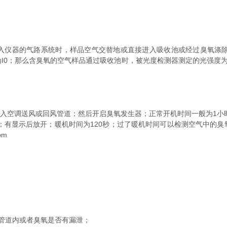
器的气路系统时，样品空气交替地或直接进入吸收池或经过臭氧涤除器
I0；那么含臭氧的空气样品通过吸收池时，被光度检测器测定的光强度为
入空调送风或回风管道；然后开启臭氧发生器；正常开机时间一般为1小
；有显示后放开；暖机时间为120秒；过了暖机时间可以检测空气中的臭
pm
道内或者臭氧是否有漏泄；