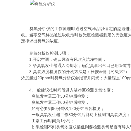
臭氧分析仪的工作原理时通过空气样品以恒定的流速进入仪
收。当零空气样品通过吸收池时被光度检测器测定的光强度为
定律求出臭氧的浓度。
臭氧分析仪检测步骤：
1.开启空调；确认风管有风吹入洁净空间；
2.给臭氧发生器通入冷却水；确定臭氧出气口已用管道导
3.臭氧浓度检测仪的开机方法是：长按⊙健（约5秒钟）
浓度超过20ppm时臭氧分析仪会报警并闪光；大量程是100p
4.一般建议按时间段进入洁净区检测臭氧浓度；
臭氧发生器工作30分钟后检测；
臭氧发生器工作60分钟后检测；
如有必要则90分钟及120分钟再各检测；
一般臭氧发生器工作30分钟后能马上检测到臭氧浓度；
工常工作时间为1小时；
如果检测不到臭氧浓度或偏低则要检测臭氧是否有导入管