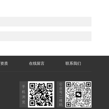
誉资质
在线留言
联系我们
公
手
众
机
号
二
浏
维
览
码