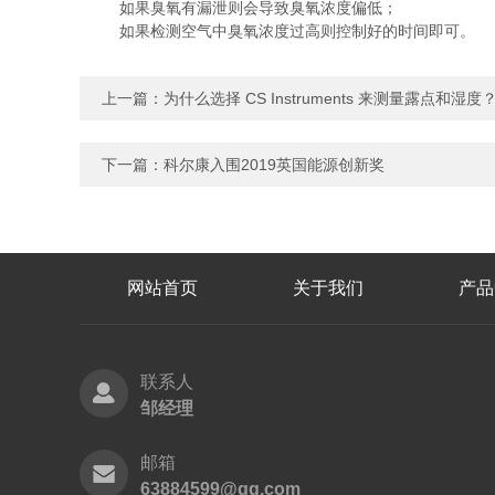
如果臭氧有漏泄则会导致臭氧浓度偏低；
如果检测空气中臭氧浓度过高则控制好的时间即可。
上一篇：
为什么选择 CS Instruments 来测量露点和湿度
下一篇：
科尔康入围2019英国能源创新奖
网站首页
关于我们
产品
联系人
邹经理
邮箱
63884599@qq.com