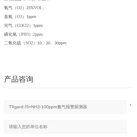
氧气（
O2
）
VOL
。
25%
臭氧（
O3
）
1ppm
光气（
COCl2
）
1ppm
磷化氢（
PH3
）
2
ppm
二氧化硫（
SO2
）
、
、
10
20
30ppm
产品咨询