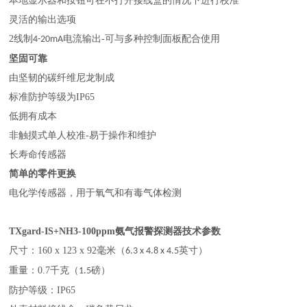
本地显示器和按钮可在不打开接线盒的情况下进行校准
灵活的输出选项
2
线制
电流
输出
-
可与多种控制面板配合使用
4-20mA
坚固可靠
由坚韧的碳纤维尼龙制成
标准防护等级为
IP65
低拥有成本
非
触摸
式
单
人校准
-
易于操作和维护
长寿命传感器
简单的零件更换
电化学传感器，用于氧气和有毒气体检测
TXgard-IS+NH3-100ppm氨气报警探测器
技术参数
尺寸
：
160 x 123 x 92
毫米（
英寸）
6.3 x 4.8 x 4.5
重量
：
0.7
千克（
磅）
1.5
防护等级
：
IP65