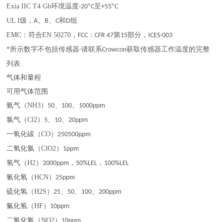
Exia IIC T4 Gb
环境温度
°
至
°
-20
C
+55
C
UL I
级，
、
、
和
组
A
B
C
D
EMC
：
符合
EN 50270
，
：
第
部分，
FCC
CFR 47
15
ICES-003
*
所示数字不包括传感器
请联系
获取传感器工作温度的完整
-
Crowcon
列表
气体和量程
可用气体范围
氨气（
NH3
）
、
、
50
100
1000ppm
氯气（
Cl2
）
、
、
5
10
20ppm
一氧化碳（
CO
）
250500ppm
二氧化氯（
ClO2
）
1ppm
氢气（
H2
）
，
，
2000ppm
50%LEL
100%LEL
氰化氢（
HCN
）
25ppm
硫化氢（
H2S
）
、
、
、
25
50
100
200ppm
氟化氢（
HF
）
10ppm
二氧化氮（
NO2
）
10ppm