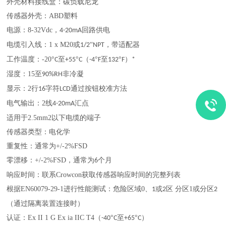
外壳材料接线盒：碳负载尼龙
传感器外壳：
ABD
塑料
电源
：
8-32Vdc
，
回路供电
4-20mA
电缆引入线
：
1 x M20
或
“
，带适配器
1/2
NPT
工作温度
：
-20
°
至
°
（
°
至
°
）
C
+55
C
-4
F
132
F
*
湿度
：
15
至
非冷凝
90%RH
显示
：
2
行
字符
通过按钮校准方法
16
LCD
电气输出
：
2
线
汇点
4-20mA
适用于
2.5mm2
以下电缆的端子
传感器类型
：
电化学
重复性
：
通常为
+/-2%FSD
零漂移
：
+/-2%FSD
，通常为
个月
6
响应时间
：
联系
Crowcon
获取传感器响应时间的完整列表
根据
EN60079-29-1
进行性能测试
：
危险区域
0
、
或
区
分区
1
或分区
1
2
2
（通过隔离装置连接时）
认证
：
Ex II 1 G Ex ia IIC T4
（
°
至
°
）
-40
C
+65
C