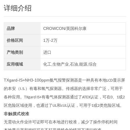
详细介绍
品牌
CROWCON/英国科尔康
价格区间
1万-2万
产地类别
进口
应用领域
化工,生物产业,石油,能源,综合
TXgard-IS+NH3-100ppm氨气报警探测器
是一种具有本地
显示屏
LCD
的本安（
）有毒和氧气探测器。传感器的选择非常广泛，可用于
I.S.
各种应用。
有毒气体探测器通过了
认证，可在
、
或
TXgard IS+
ATEX
0
1
2
区危险区域使用，也通过了
和
认证，可用于
或
类危险区域。
UL
cUL
1
2
非触摸式校准
无需动火作业许可证即可在本地进行校准，减少了操作停机时间