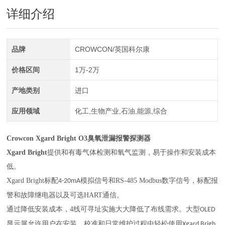
详细介绍
品牌
CROWCON/英国科尔康
价格区间
1万-2万
产地类别
进口
应用领域
化工,生物产业,石油,能源,综合
Crowcon
Xgard Bright O3臭氧泄漏报警探测器
Xgard Bright
提供和有毒气体检测和氧气监测，易于操作和安装成本
低
。
Xgard Bright
标配
模拟
信号
和
RS-485 Modbus
数字
信号，标配报
4-20mA
警和故障继电器以及可选
HART
通信。
通过降低安装成本，
4
线可寻址实施大大降低了布线需求。大型
OLED
显示屏允许用户在安装、校准和日常维护过程中轻松使用
Xgard Brigh