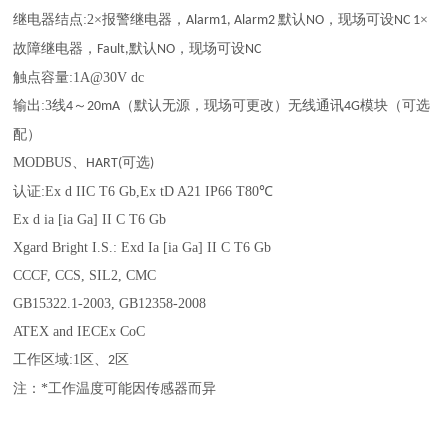
继电器结点
:
2
×报警继电器，
默认
，现场可设
×
Alarm1, Alarm2
NO
NC 1
故障继电器，
默认
，现场可设
Fault,
NO
NC
触点容量
:
1A@30V dc
输出
:
3
线
～
（默认无源，现场可更改）无线通讯
模块（可选
4
20mA
4G
配）
MODBUS
、
可选
HART(
)
认证
:
Ex d IIC T6 Gb,Ex tD A21 IP66 T80
℃
Ex d ia [ia Ga] II C T6 Gb
Xgard Bright I.S.: Exd Ia [ia Ga] II C T6 Gb
CCCF, CCS, SIL2, CMC
GB15322.1-2003, GB12358-2008
ATEX and IECEx CoC
工作区域
:
1
区、
区
2
注：
*
工作温度可能因传感器而异