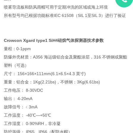
喷雾导流板和防风雨帽可用于定期冲洗的区域或海上环境
所有型号均已根据功能标准IEC 61508（SIL 1至SIL 3）进行了验证
Crowcon
Xgard type1 SiH4硅烷气体探测器
技术参数
量程：0-1ppm
防爆外壳材质：A356 海运级铝合金及聚酯涂层，316 不锈钢或聚酯
塑料（可选）
尺寸： 156×166×111mm(6.1×6.5×4.3 英寸)
重量：铝合金：1Kg(2.21bs)，不锈钢：3Kg(6.61bs)
工作电压： 8-30VDC
输出： 4-20mA
故障信号：﹤3mA
工作温度： -40℃—+50℃
工作湿度： 0-90%RH，非冷凝
防护等级： IP65、IP66（配防水帽）