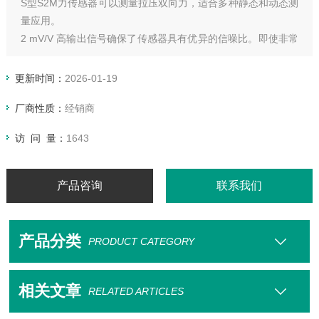
S型S2M力传感器可以测量拉压双向力，适合多种静态和动态测
量应用。
2 mV/V 高输出信号确保了传感器具有优异的信噪比。即使非常
小的力（额定量程 10 N），也可精确测量。其内置过载保护，
即使设备出现故障，自身也可自我保护。
更新时间：
2026-01-19
厂商性质：
经销商
访 问 量：
1643
产品咨询
联系我们
产品分类
PRODUCT CATEGORY
相关文章
RELATED ARTICLES