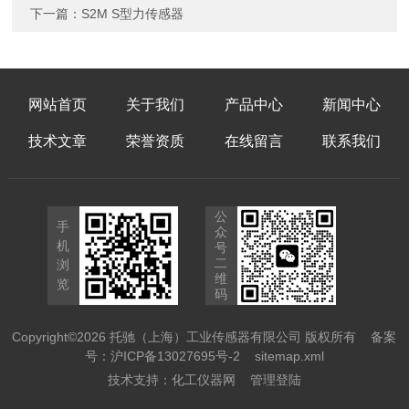
下一篇：
S2M S型​力传感器
网站首页
关于我们
产品中心
新闻中心
技术文章
荣誉资质
在线留言
联系我们
公
手
众
机
号
二
浏
维
览
码
Copyright©2026 托驰（上海）工业传感器有限公司 版权所有
备案
号：沪ICP备13027695号-2
sitemap.xml
技术支持：
化工仪器网
管理登陆