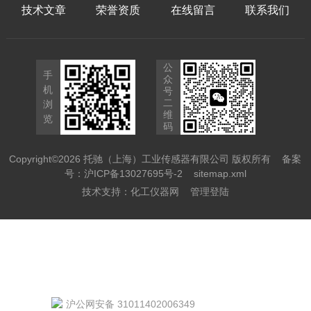
技术文章
荣誉资质
在线留言
联系我们
公
手
众
机
号
二
浏
维
览
码
Copyright©2026 托驰（上海）工业传感器有限公司 版权所有
备案
号：沪ICP备13027695号-2
sitemap.xml
技术支持：
化工仪器网
管理登陆
沪公网安备 31011402006349