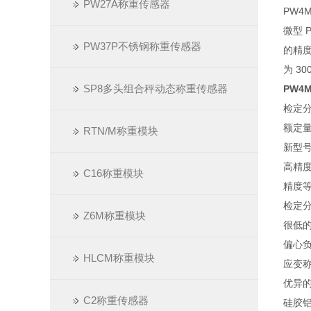
PW27A称重传感器
PW4M
微型 
PW37P不锈钢称重传感器
的精
为 3
SP8多头组合秤动态称重传感器
PW4
检定分度
额定量程:
RTN/M称重模块
新型号
高精
C16称重模块
精度等级
检定分度
Z6M称重模块
很低
偏心
HLCM称重模块
应变
优异
C2称重传感器
硅胶