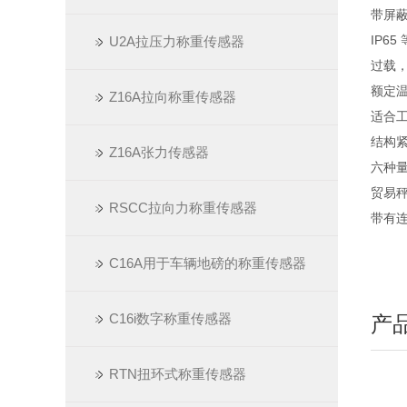
带屏
IP6
U2A拉压力称重传感器
过载，
额定温度
Z16A拉向称重传感器
适合工
结构紧凑
Z16A张力传感器
六种量程
贸易秤
RSCC拉向力称重传感器
带有
C16A用于车辆地磅的称重传感器
C16i数字称重传感器
产
RTN扭环式称重传感器