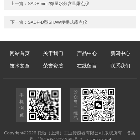
上一篇：
SADPmini2微量水分含量露点仪
下一篇：
SADP-D型SHAW便携式露点仪
网站首页
关于我们
产品中心
新闻中心
技术文章
荣誉资质
在线留言
联系我们
公
手
众
机
号
二
浏
维
览
码
Copyright©2026 托驰（上海）工业传感器有限公司 版权所有
备案
号：沪ICP备13027695号-2
sitemap.xml