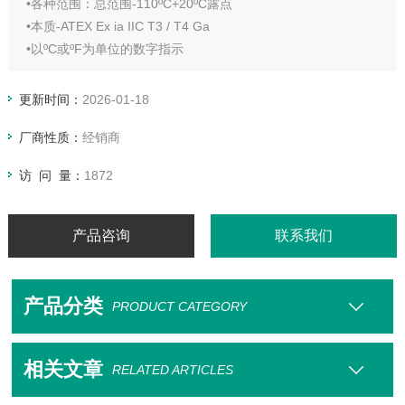
•各种范围：总范围-110ºC+20ºC露点
•本质-ATEX Ex ia IIC T3 / T4 Ga
•以ºC或ºF为单位的数字指示
•自动校准
•精度±2ºC露点
更新时间：
2026-01-18
•快速阅读干燥室
厂商性质：
经销商
•由标准“ C"型电池操作的电池
SADPµ-D型露点仪是湿度计，现在根据SHAW的许可协议由
访 问 量：
1872
Alpha Moisture Systems制造。
产品咨询
联系我们
产品分类
PRODUCT CATEGORY
相关文章
RELATED ARTICLES