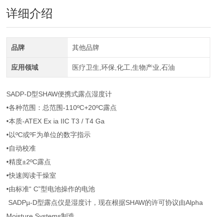
详细介绍
品牌
其他品牌
应用领域
医疗卫生,环保,化工,生物产业,石油
SADP-D型SHAW便携式露点湿度计
•各种范围：总范围-110ºC+20ºC露点
•本质-ATEX Ex ia IIC T3 / T4 Ga
•以ºC或ºF为单位的数字指示
•自动校准
•精度±2ºC露点
•快速阅读干燥室
•由标准“ C”型电池操作的电池
SADPµ-D型露点仪是湿度计，现在根据SHAW的许可协议由Alpha
Moisture Systems制造。