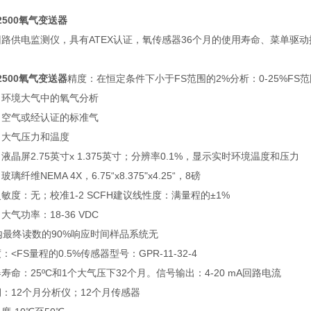
-2500氧气变送器
路供电监测仪，具有ATEX认证，氧传感器36个月的使用寿命、菜单驱动控
-2500氧气变送器
精度：在恒定条件下小于FS范围的2%分析：0-25%FS范
：环境大气中的氧气分析
：空气或经认证的标准气
：大气压力和温度
液晶屏2.75英寸x 1.375英寸；分辨率0.1%，显示实时环境温度和压力
璃纤维NEMA 4X，6.75“x8.375"x4.25“，8磅
敏度：无；校准1-2 SCFH建议线性度：满量程的±1%
大气功率：18-36 VDC
内最终读数的90%响应时间样品系统无
：<FS量程的0.5%传感器型号：GPR-11-32-4
寿命：25ºC和1个大气压下32个月。信号输出：4-20 mA回路电流
：12个月分析仪；12个月传感器