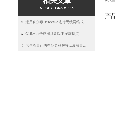
相关文章
环境温
RELATED ARTICLES
产
运用科尔康Detective进行无线网络式区域气体检测
C15压力传感器具备以下显著特点
气体流量计的单位名称解释以及流量形式说明