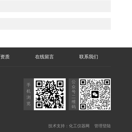
誉资质
在线留言
联系我们
公
手
众
机
号
二
浏
维
览
码
技术支持：
化工仪器网
管理登陆