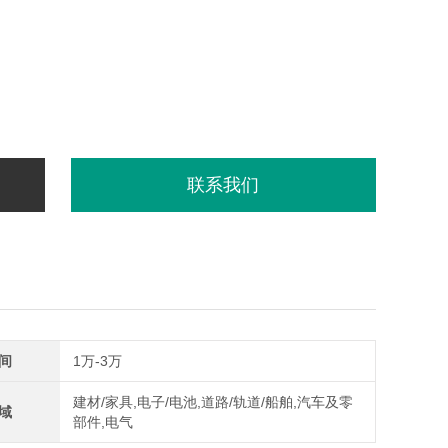
联系我们
间
1万-3万
建材/家具,电子/电池,道路/轨道/船舶,汽车及零
域
部件,电气