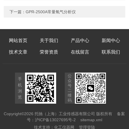
下一篇：
GPR-2500A常量氧气分析仪
网站首页
关于我们
产品中心
新闻中心
技术文章
荣誉资质
在线留言
联系我们
公
手
众
机
号
二
浏
维
览
码
Copyright©2026 托驰（上海）工业传感器有限公司 版权所有
备案
号：沪ICP备13027695号-2
sitemap.xml
技术支持：
化工仪器网
管理登陆