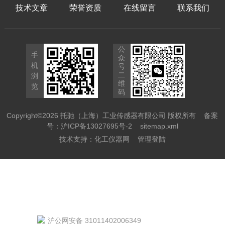
技术文章
荣誉资质
在线留言
联系我们
公
手
众
机
号
二
浏
维
览
码
Copyright©2026 托驰（上海）工业传感器有限公司 版权所有
备案
号：沪ICP备13027695号-2
sitemap.xml
技术支持：
化工仪器网
管理登陆
沪公网安备 31011402006349