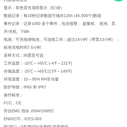
显示：双色背光顶部显示（红\绿）
数据记录：每10秒记录数据可储存125h (45,000个)数据
事件记录：记录1000 多个事件，包含报警、 超量程、 校准、泵、
开/关机、TWA
电池：可充电锂电池，可连续工作；超过14小时（带泵13小时）；
标准充电时间7.5小时
采样方式：内置泵可选
工作温度：-20℃～+55℃ (-4℉～131℉)
存储温度：-25℃～+65℃(13℉～149℉)
环境湿度：10～95% RH非冷凝
防护等级：IP65 和 IP67
操作标准：
FCC，CE
符合EMC 指令 2004/108/EC
EN50270，ICES-003
PC接口：5气测试站或者PC直接相连