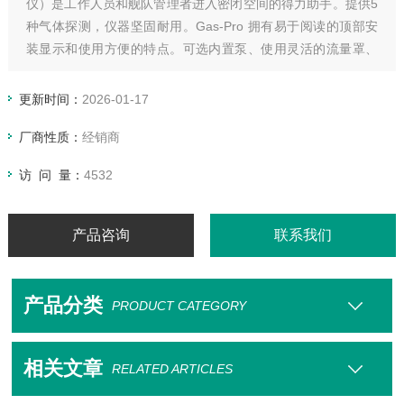
仪）是工作人员和舰队管理者进入密闭空间的得力助手。提供5
种气体探测，仪器坚固耐用。Gas-Pro 拥有易于阅读的顶部安
装显示和使用方便的特点。可选内置泵、使用灵活的流量罩、
可伸缩的采样探针，Gas-Pro有泵吸式和扩散式二种采样方式。
更新时间：
2026-01-17
厂商性质：
经销商
访 问 量：
4532
产品咨询
联系我们
产品分类
PRODUCT CATEGORY
相关文章
RELATED ARTICLES