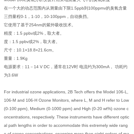
在一个大的动态范围内从测量由下限1.5ppb到100ppmv的臭氧含量
三挡量程0-1，1-10，10-100ppm，自动换挡。
它使用了基于254nm的紫外吸收技术。
精度：1.5 ppbv或2%，取大者。
度：1.5 ppbv或2%，取大者。
尺寸：10.1×18.8×21.6cm。
重量：1.9Kg
电源要求：11－14 V DC，通常在12V时 电流约为300mA， 功耗约
为3.6W
For industrial ozone applications, 2B Tech offers the Model 106-L,
106-M and 106-H Ozone Monitors, where L, M and H refer to Low
(0-100 ppm), Medium (0-1000 ppm) and High (0-20 wt%) ozone c
oncentrations, respectively. These instruments have different optic
al path lengths in order to accommodate this extremely wide rang
e of ozone concentrations, spanning more than eight orders of ma