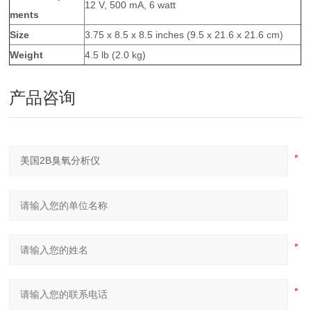
12 V, 500 mA, 6 watt
ments
Size
3.75 x 8.5 x 8.5 inches (9.5 x 21.6 x 21.6 cm)
Weight
4.5 lb (2.0 kg)
产品咨询