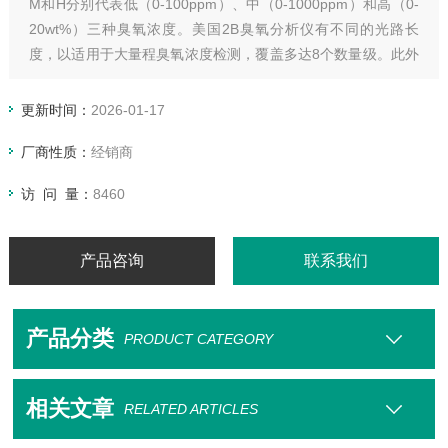
M和H分别代表低（0-100ppm）、中（0-1000ppm）和高（0-
20wt%）三种臭氧浓度。美国2B臭氧分析仪有不同的光路长
度，以适用于大量程臭氧浓度检测，覆盖多达8个数量级。此外
Model 106-H设计流量通道可承受高达50psi压力，与臭氧发生
器共同工作进行在线测量。三种型号L、M和H均有标准台式或
更新时间：
2026-01-17
壁挂式机壳。
厂商性质：
经销商
访 问 量：
8460
产品咨询
联系我们
产品分类
PRODUCT CATEGORY
相关文章
RELATED ARTICLES