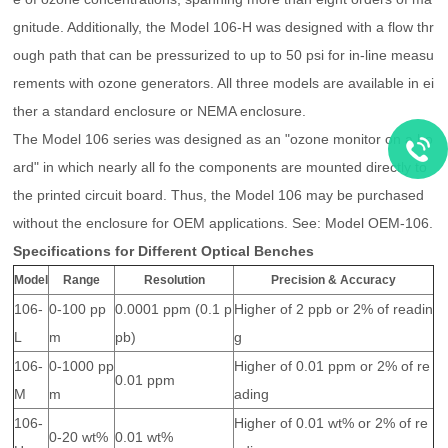
gnitude. Additionally, the Model 106-H was designed with a flow thr
ough path that can be pressurized to up to 50 psi for in-line measu
rements with ozone generators. All three models are available in ei
ther a standard enclosure or NEMA enclosure.
The Model 106 series was designed as an "ozone monitor on a bo
ard" in which nearly all fo the components are mounted directly to
the printed circuit board. Thus, the Model 106 may be purchased
without the enclosure for OEM applications. See: Model OEM-106.
Specifications for Different Optical Benches
Model
Range
Resolution
Precision & Accuracy
106-
0-100 pp
0.0001 ppm (0.1 p
Higher of 2 ppb or 2% of readin
L
m
pb)
g
106-
0-1000 pp
Higher of 0.01 ppm or 2% of re
0.01 ppm
M
m
ading
106-
Higher of 0.01 wt% or 2% of re
0-20 wt%
0.01 wt%