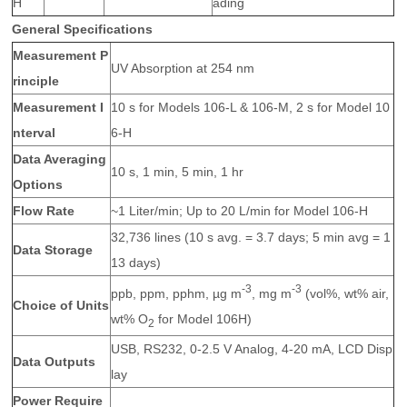
H
ading
General Specifications
Measurement P
UV Absorption at 254 nm
rinciple
Measurement I
10 s for Models 106-L & 106-M, 2 s for Model 10
nterval
6-H
Data Averaging
10 s, 1 min, 5 min, 1 hr
Options
Flow Rate
~1 Liter/min; Up to 20 L/min for Model 106-H
32,736 lines (10 s avg. = 3.7 days; 5 min avg = 1
Data Storage
13 days)
-3
-3
ppb, ppm, pphm, µg m
, mg m
(vol%, wt% air,
Choice of Units
wt% O
for Model 106H)
2
USB, RS232, 0-2.5 V Analog, 4-20 mA, LCD Disp
Data Outputs
lay
Power Require