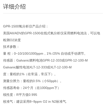
详细介绍
GPR-1500
氧分析仪产品介绍：
AII/ADV
GPR-1500
美国
的
在线式氧分析仪采用燃料电池法，可以地
O2
检测
浓度
技术参数：
0~10/100/1000ppm
1% /25%
量
程：
，
自动或手动调节。
Galvanic
GPR-12-333
GPR-12-100-M
传感器：
燃料电池
或
Galvanic
XLT-12-333
XLT-12-100-M
酸性电池
或
1%
度：量程的
（在常温，常压下）。
0.5%
50ppb
测量分辨力：量程的
（小
）。
24
1000ppm
传感器寿命：
个月（在
下）
R
0.995
线性度：
平方值
8~9ppm O2 in N2
.
校准气：建议采用
标准气