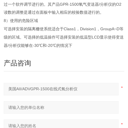
GPR-1500
/
O2
过一个软件调节进行的。其产品
氧气变送器
分析仪的
读数的调整是通过在面板中输入相应的校验数值进行的。
8
）使用的危险区域
Class1
Division1
GroupA~D
可选择安装的隔离栅使系统适合于
，
，
等
LCD
级的区域。可选择的低温操作可选择安装的低温型
显示使得变送
/
-30
-20
器
分析仪能够在
℃和
℃的情况下
产品咨询