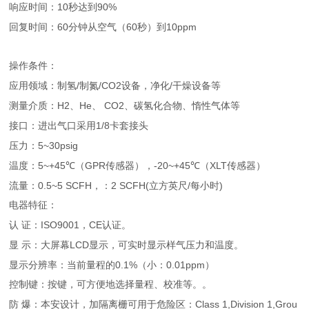
10
90%
响应时间：
秒达到
60
60
10ppm
回复时间：
分钟从空气（
秒）到
操作条件：
/
/CO2
/
应用领域：制氢
制氮
设备，净化
干燥设备等
H2
He
CO2
测量介质：
、
、
、碳氢化合物、惰性气体等
1/8
接口：进出气口采用
卡套接头
5~30psig
压力：
5~+45
GPR
-20~+45
XLT
温度：
℃（
传感器），
℃（
传感器）
0.5~5 SCFH
2 SCFH(
/
)
流量：
，：
立方英尺
每小时
电器特征：
ISO9001
CE
认
证：
，
认证。
LCD
显
示：大屏幕
显示，可实时显示样气压力和温度。
0.1%
0.01ppm
显示分辨率：当前量程的
（小：
）
控制键：按键，可方便地选择量程、校准等。。
Class 1,Division 1,Grou
防
爆：本安设计，加隔离栅可用于危险区：