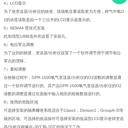
4
LCD
）
显示
/
O
为了使变送器
分析仪的校准、现场氧含量读取更为方便，样气中氧
2
LCD
的浓度读取是由一个三位半的
显示器显示的。
5
NEMA4
）
壁挂式安装
1/8
此加强型
铸造外壳设置了安装孔。
6
）电位零点调整
/
为了达到的精度，变送器
分析仪设置了一个软件调节用于调节电位
零点的漂移。
7
）量程调整
GPR-1500
/
O2
在校验过程中，
氧气变送器
分析仪的
读数的调整是通
GPR-1500
/
O2
过一个软件调节进行的。其产品
氧气变送器
分析仪的
读数的调整是通过在面板中输入相应的校验数值进行的。
8
）使用的危险区域
Class1
Division1
GroupA~D
可选择安装的隔离栅使系统适合于
，
，
等
LCD
级的区域。可选择的低温操作可选择安装的低温型
显示使得变送
/
-30
-20
器
分析仪能够在
℃和
℃的情况下工作。