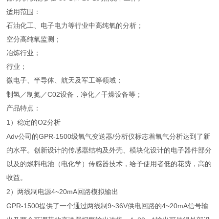
适用范围：
石油化工、电子电力等行业中高纯氧的分析；
空分高纯氧监测；
冶炼行业；
行业；
微电子、半导体、航天及军工等领域；
C02
制氢／制氮／
设备，净化／干燥设备等；
产品特点：
1
O2
）稳定的
分析
Adv
GPR-1500
/
公司的
级氧气变送器
分析仪标志着氧气分析达到了新
的水平。创新设计的传感器结构及外壳、模块化设计的电子器件部分
以及的燃料电池（电化学）传感器技术，给予使用者低的花费，高的
收益。
2
4~20mA
）两线制电源
回路模拟输出
GPR-1500
9~36V
4~20mA
提供了一个通过两线制
供电回路的
信号输