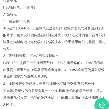
报警单元
H2S
吸附单元（选件）
产品特点：
1
O2
）稳定的
分析
Adv
GPR-1500
/
公司的
级氧气变送器
分析仪标志着氧气分析达到了新
的水平。创新设计的传感器结构及外壳、模块化设计的电子器件部分
以及的燃料电池（电化学）传感器技术，给予使用者低的花费，高的
收益。
2
4~20mA
）两线制电源
回路模拟输出
GPR-1500
9~36V
4~20mA
提供了一个通过两线制
供电回路的
信号输
4~20mA
出及两个可调节的变送器报警输出连接。
输出可使得外部设
备重现满量程的氧气含量读数。
3
/
）通用长寿命传感器，全量程线形化可进行空气
量程气校准
/
变送器
分析仪的心脏部分是一个的燃料电池式电化学传感器，并以
及线形化和设定。优异的传感器使用性能和，应用的正常使用寿命为
24
个月。