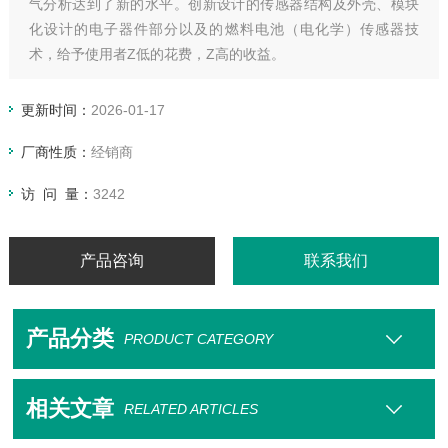
气分析达到了新的水平。创新设计的传感器结构及外壳、模块
化设计的电子器件部分以及的燃料电池（电化学）传感器技
术，给予使用者Z低的花费，Z高的收益。
GPR-1500提供了一个通过两线制9~36V供电回路的4~20mA信
号输出及两个可调节的变送器报警输出连接。4~20mA输出可使
更新时间：
2026-01-17
得外部设备重现满量程。
厂商性质：
经销商
访 问 量：
3242
产品咨询
联系我们
产品分类
PRODUCT CATEGORY
相关文章
RELATED ARTICLES