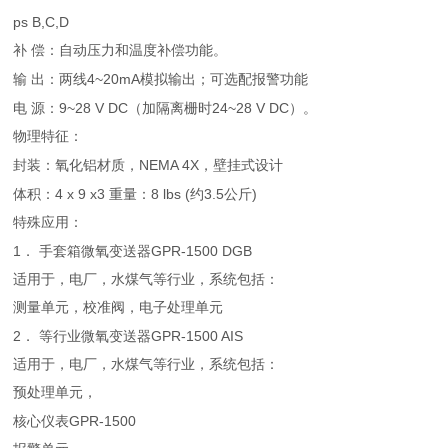
ps B,C,D
补
偿：自动压力和温度补偿功能。
4~20mA
输
出：两线
模拟输出；可选配报警功能
9~28 V DC
24~28 V DC
电
源：
（加隔离栅时
）。
物理特征：
NEMA 4X
封装：氧化铝材质，
，壁挂式设计
4 x 9 x3
8 lbs (
3.5
)
体积：
重量：
约
公斤
特殊应用：
1
GPR-1500 DGB
．
手套箱微氧变送器
适用于，电厂，水煤气等行业，系统包括：
测量单元，校准阀，电子处理单元
2
GPR-1500 AIS
．
等行业微氧变送器
适用于，电厂，水煤气等行业，系统包括：
预处理单元，
GPR-1500
核心仪表