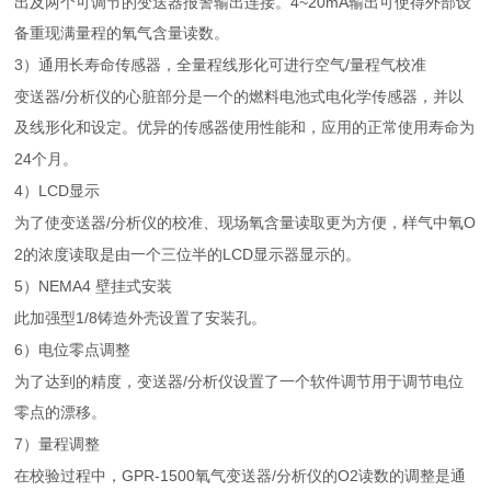
4~20mA
出及两个可调节的变送器报警输出连接。
输出可使得外部设
备重现满量程的氧气含量读数。
3
/
）通用长寿命传感器，全量程线形化可进行空气
量程气校准
/
变送器
分析仪的心脏部分是一个的燃料电池式电化学传感器，并以
及线形化和设定。优异的传感器使用性能和，应用的正常使用寿命为
24
个月。
4
LCD
）
显示
/
O
为了使变送器
分析仪的校准、现场氧含量读取更为方便，样气中氧
2
LCD
的浓度读取是由一个三位半的
显示器显示的。
5
NEMA4
）
壁挂式安装
1/8
此加强型
铸造外壳设置了安装孔。
6
）电位零点调整
/
为了达到的精度，变送器
分析仪设置了一个软件调节用于调节电位
零点的漂移。
7
）量程调整
GPR-1500
/
O2
在校验过程中，
氧气变送器
分析仪的
读数的调整是通