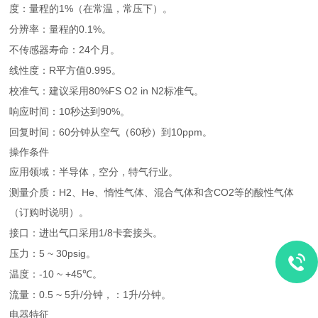
1%
度：量程的
（在常温，常压下）。
0.1%
分辨率：量程的
。
24
不传感器寿命：
个月。
R
0.995
线性度：
平方值
。
80%FS O2 in N2
校准气：建议采用
标准气。
10
90%
响应时间：
秒达到
。
60
60
10ppm
回复时间：
分钟从空气（
秒）到
。
操作条件
应用领域：半导体，空分，特气行业。
H2
He
CO2
测量介质：
、
、惰性气体、混合气体和含
等的酸性气体
（订购时说明）。
1/8
接口：进出气口采用
卡套接头。
5 ~ 30psig
压力：
。
-10 ~ +45
温度：
℃。
0.5 ~ 5
/
1
/
流量：
升
分钟，：
升
分钟。
电器特征