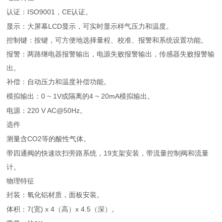
ISO9001
CE
认证：
，
认证。
LCD
显示：大屏幕
显示，可实时显示样气压力和温度。
控制键：按键，可方便地选择量程、校准、报警和系统设置功能。
报警：两路继电器报警输出，电源失败报警输出，传感器失败报警输
出。
补偿：自动压力和温度补偿功能。
0 ~ 1V
4 ~ 20mA
模拟输出：
或隔离的
模拟输出。
220 V AC@50Hz
电源：
。
选件
CO2
测量含
等的酸性气体。
19
带四通阀的快速吹扫旁路系统，
支架安装，带流量控制阀和流量
计。
物理特征
封装：氧化铝材质，面板安装。
7(
) x 4
x 4.5
体积：
宽
（高）
（深）。