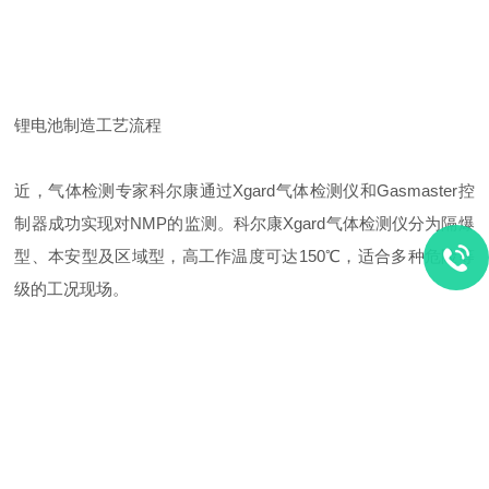
锂电池制造工
艺流程
近，气体检测专家
科尔康
通过
Xgard气体检测仪
和
Gasmaster控
制器
成功实现对NMP的监测。科尔康Xgard气体检测仪分为隔爆
型、本安型及区域型，高工作温度可达150℃，适合多种危险等
级的工况现场。