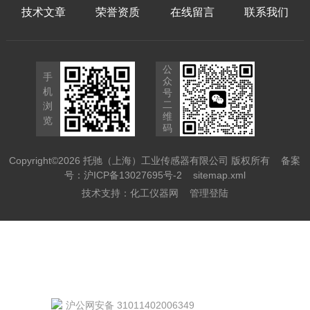
技术文章
荣誉资质
在线留言
联系我们
公
手
众
机
号
二
浏
维
览
码
Copyright©2026 托驰（上海）工业传感器有限公司 版权所有
备案
号：沪ICP备13027695号-2
sitemap.xml
技术支持：
化工仪器网
管理登陆
沪公网安备 31011402006349