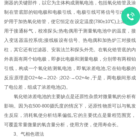
测器的关键部件，以它为主体构成测氧电池，包括氧化锆管及涂
制在管底部的钼电极和电极引线，电极引线可将信号引出;加热
炉用于加热氧化锆管，使它恒定在设定温度(780±10℃)上;标气管
用于接通标气，校准探头;热电偶用于测量氧电池中的温度，接
入变送器温控系统;接线板设有信号、热电偶和加热炉三对接线
柱，其它还有过滤器、安装法兰和探头外壳。在氧化锆管底的内
外表面有两个铂电极，即参比电极和测量电极，分别带有两根铂
引线，构成一个氧化锆测氧电池，即氧浓差电池,它在铂电极的
反应原理是O2+4e→2O2- ;2O2-→O2+4e ,于是，两电极间形成
了电位差，组成了浓差电池(2)。
氧化锆浓差电池的主要缺点是还原性杂质对微量氧的分析有
影响。因为在500-800摄氏度的情况下，还原性物质可以与氧发
生反应，消耗氧使分析结果偏低,它的主要优点是量程范围宽，
可覆盖常量微量的氧含量分析，使用方便，使用寿命长。
3、气相色谱法