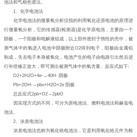
池法和气相色谱法。
1、化学电池法
化学电池法的微量氧分析仪指的利用氧化还原电池的原理进
行微量氧分析，它的传感器(检测器)是化学原电池，主要由一个
阴极，一个阳极和电解液组成，以上部件密封于惰性的壳中，被
测气体中的氧进入电池中阴极附近O2得到电子，阳极由金属铅
制成，失去电子本身被氧化，电池产生的电子由电路引出然后进
行补偿修正放大，即可测出被测气体中的氧含量。反应式如下:
O2+2H2O+4e-→40H- 阴极
Pb+2OH-→pbo+H2O+2e 阳极
总反应式2pb+O2→2pbO
因实现方式的不同，可分为原电池法、燃料电池法和赫兹电
池法。
2、浓差电池法
浓差电池法也称为氧化锆电池法，它是利用氧化锆元件为检