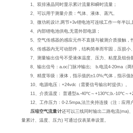
1、双排液晶同时显示累计流量和瞬时流量；
2、可以用于测量介质：气体、液体、蒸汽。
3、微功耗设计,两节+3v锂电池可连续工作一年半以上
4、内部锂电池供电,无需外部电源；
5、空气传感器的感应元件不直接与被测介质接触，
6、传感器内无可动部件，结构简单而牢固，压损小、
7、测量输出信号不受液体温度、压力、粘度及组份
8、输出信号：a.oc门脉冲输出; b.电流4-20ma（
9、精度等级：液体，指示值的±1.0%;气体，指示值的±1
10、电源电压：+24vdc（需要信号输出时提供）。
11、介质温度： 普通型a.-40℃～+130℃;b.-10℃～+2
12、工作压力：0-2.5mpa,法兰夹持连接（注：应
压缩空气流量计
还可以三线同时输出二路电流(ma)
量累计、温度、压力) 可通过仪表菜单设置。