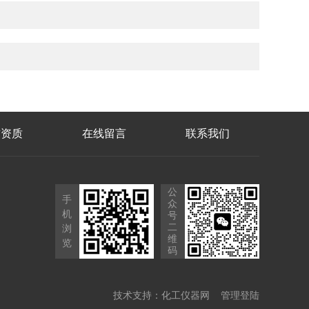
誉资质
在线留言
联系我们
公
手
众
机
号
二
浏
维
览
码
技术支持：
化工仪器网
管理登陆