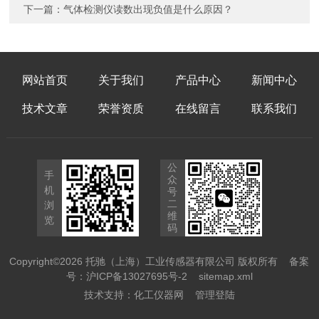
下一篇：
气体检测仪读数出现负值是什么原因？
网站首页
关于我们
产品中心
新闻中心
技术文章
荣誉资质
在线留言
联系我们
公
手
众
机
号
二
浏
维
览
码
Copyright©2026 托驰（上海）工业传感器有限公司 版权所有
备案
号：沪ICP备13027695号-2
sitemap.xml
技术支持：
化工仪器网
管理登陆