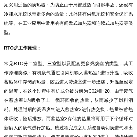
须采用适当的换热器；为防止由于局部过热而引起事故，还设有
冷却水系统以带走多余的热量；此外还有供氧系统和安全保护系
统等。在工业应用中常用的有间歇式加热器和连续式加热器等类
型。
RTO炉工作原理：
常见RTO分二室型、三室型以及配套更多燃烧室的类型，其工
作原理类似：有机废气通过引风机输人蓄热室1进行升温，吸收
蓄热体中存储的热量，随后进人焚烧室进一步燃烧，升温至设定
的温度，在这个过程中有机成分被分解为C02和H20。由于废气
在蓄热室1内吸收了上一循环回收的热量，从而减少了燃料消
耗。处理过后的高温废气进入蓄热室2进行热交换，热量被蓄热
体吸收，随后排放。而蓄热室2存储的热量将可用于下个循环对
新输人的废气进行加热。该过程完成之后系统自动切换进气和出
气阀门改变废气流向，使有机废气经由蓄热室2进入，焚烧处理