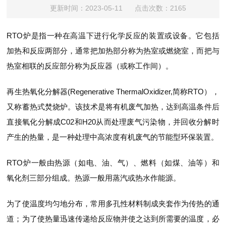
更新时间：2023-05-11 点击次数：2165
RTO炉是指一种在高温下进行化学反应的装置或设备。它包括
加热和反应两部分，通常把加热部分称为热室或燃烧室，而把与
热室相联的反应部分称为反应器（或称工作间）。
再生热氧化分解器(Regenerative ThermalOxidizer,简称RTO），
又称蓄热式焚烧炉。该技术是将有机废气加热，达到高温条件后
直接氧化分解成C02和H20从而处理废气污染物，并回收分解时
产生的热量，是一种处理中高浓度有机废气的节能型环保装置。
RTO炉一般由热源（如电、油、气）、燃料（如煤、油等）和
氧化剂三部分组成。热源一般用蒸汽或热水作能源。
为了使温度均匀地分布，常用多孔性材料制成夹套作为传热的通
道；为了使热量迅速传递给反应物并使之达到所需要的温度，必