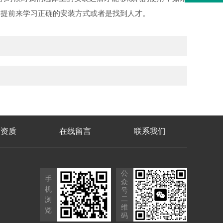
。提前来学习正确的安装方式或者是找到人才。
誉资质
在线留言
联系我们
公
手
众
机
号
二
浏
维
览
码