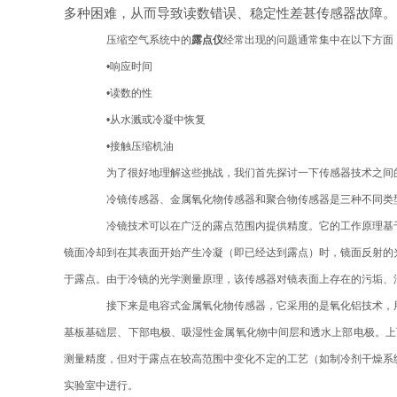
多种困难，从而导致读数错误、稳定性差甚传感器故障。
压缩空气系统中的
露点仪
经常出现的问题通常集中在以下方面
•响应时间
•读数的性
•从水溅或冷凝中恢复
•接触压缩机油
为了很好地理解这些挑战，我们首先探讨一下传感器技术之间
冷镜传感器、金属氧化物传感器和聚合物传感器是三种不同类
冷镜技术可以在广泛的露点范围内提供精度。它的工作原理基于
镜面冷却到在其表面开始产生冷凝（即已经达到露点）时，镜面反射的
于露点。由于冷镜的光学测量原理，该传感器对镜表面上存在的污垢、
接下来是电容式金属氧化物传感器，它采用的是氧化铝技术，用
基板基础层、下部电极、吸湿性金属氧化物中间层和透水上部电极。上
测量精度，但对于露点在较高范围中变化不定的工艺（如制冷剂干燥系
实验室中进行。