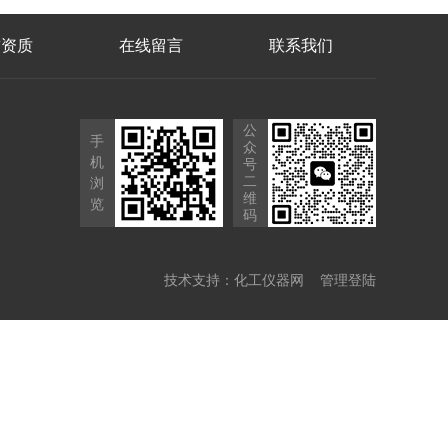
誉资质
在线留言
联系我们
公
手
众
机
号
二
浏
维
览
码
技术支持：
化工仪器网
管理登陆