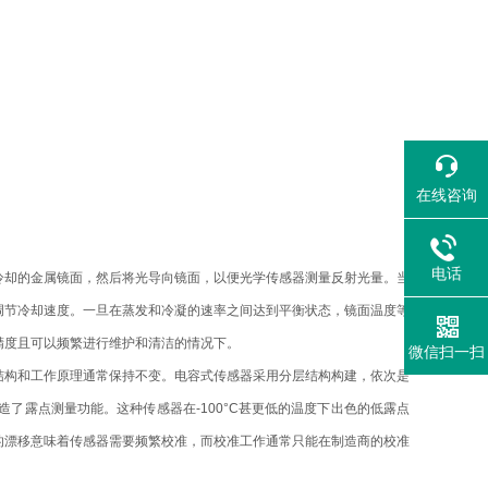
在线咨询
电话
却的金属镜面，然后将光导向镜面，以便光学传感器测量反射光量。当
调节冷却速度。一旦在蒸发和冷凝的速率之间达到平衡状态，镜面温度等
精度且可以频繁进行维护和清洁的情况下。
微信扫一扫
构和工作原理通常保持不变。电容式传感器采用分层结构构建，依次是
露点测量功能。这种传感器在-100°C甚更低的温度下出色的低露点
的漂移意味着传感器需要频繁校准，而校准工作通常只能在制造商的校准