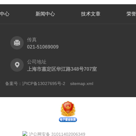
中心
新闻中心
技术文章
荣
传真
021-51069009
公司地址
上海市嘉定区华江路348号707室
所有
备案号：沪ICP备13027695号-2
sitemap.xml
沪公网安备 31011402006349