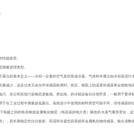
：
的性能差异。
型测量原理类型。
露点的基本定义——冷却一定量的空气直到形成冷凝。气体样本通过由冷却器进行冷
光量减少，这反过来又由光学传感器检测到。然后，镜面上的温度传感器将会细致地
油污、灰尘和其他污染物高度敏感。类似地，的冷镜设备往往很昂贵，一般用于要求
于在工业过程中测量超低露点。虽然设计中使用的材料类型可能不同，但传感器的结
下电极之间的电容根据金属氧化物层（电容器的电介质）吸收的水蒸气量而变化，这造了
统），其长期稳定性往往较差。高湿和冷凝也容易损坏金属氧化物传感器。输出读数