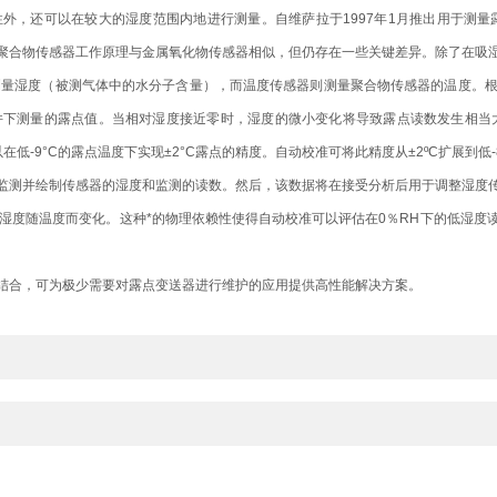
还可以在较大的湿度范围内地进行测量。自维萨拉于1997年1月推出用于测量露
聚合物传感器工作原理与金属氧化物传感器相似，但仍存在一些关键差异。除了在吸
)测量湿度（被测气体中的水分子含量），而温度传感器则测量聚合物传感器的温度。
测量的露点值。当相对湿度接近零时，湿度的微小变化将导致露点读数发生相当大的变化。
在低-9°C的露点温度下实现±2°C露点的精度。自动校准可将此精度从±2ºC扩展到低-
测并绘制传感器的湿度和监测的读数。然后，该数据将在接受分析后用于调整湿度
湿度随温度而变化。这种*的物理依赖性使得自动校准可以评估在0％RH下的低湿度
合，可为极少需要对露点变送器进行维护的应用提供高性能解决方案。